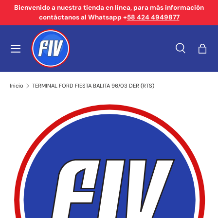
Bienvenido a nuestra tienda en línea, para más información
contáctanos al Whatsapp +
58 424 4949877
Ir al contenido
Menú
Buscar
Bols
Buscar
Tipo de producto
Buscar
Todos
Inicio
TERMINAL FORD FIESTA BALITA 96/03 DER (RTS)