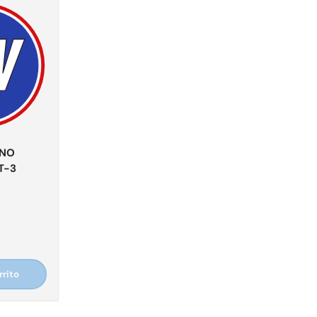
ENO
T-3
rrito