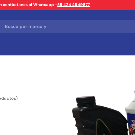
ón contáctanos al Whatsapp +
58 424 4949877
roductos)