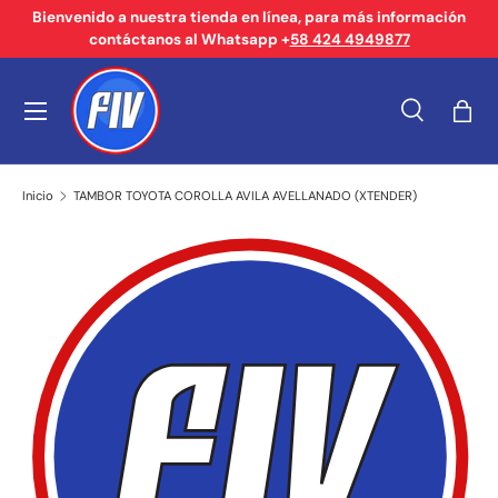
Bienvenido a nuestra tienda en línea, para más información
contáctanos al Whatsapp +
58 424 4949877
Ir al contenido
Menú
Buscar
Bols
Buscar
Tipo de producto
Buscar
Todos
Inicio
TAMBOR TOYOTA COROLLA AVILA AVELLANADO (XTENDER)