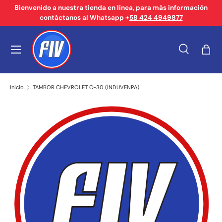
Bienvenido a nuestra tienda en línea, para más información
contáctanos al Whatsapp +
58 424 4949877
Ir al contenido
Menú
Buscar
Bols
Buscar
Tipo de producto
Buscar
Todos
Inicio
TAMBOR CHEVROLET C-30 (INDUVENPA)