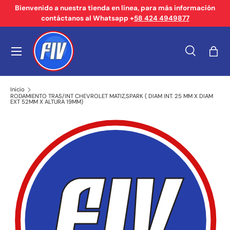
Bienvenido a nuestra tienda en línea, para más información
contáctanos al Whatsapp +
58 424 4949877
Ir al contenido
Menú
Buscar
Bols
Buscar
Tipo de producto
Buscar
Todos
Inicio
RODAMIENTO TRAS/INT CHEVROLET MATIZ,SPARK ( DIAM INT. 25 MM X DIAM
EXT 52MM X ALTURA 19MM)