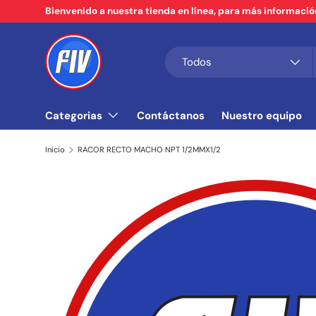
Bienvenido a nuestra tienda en línea, para más informaci
Ir al contenido
Buscar
Tipo de producto
Todos
Categorias
Contáctanos
Nuestro equipo
Inicio
RACOR RECTO MACHO NPT 1/2MMX1/2