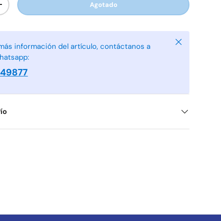
Agotado
+
Cerrar
más información del artículo, contáctanos a
hatsapp:
949877
ío