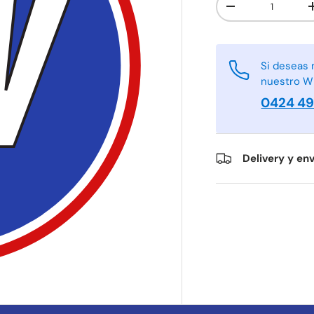
-
Si deseas 
nuestro W
0424 4
Delivery y env