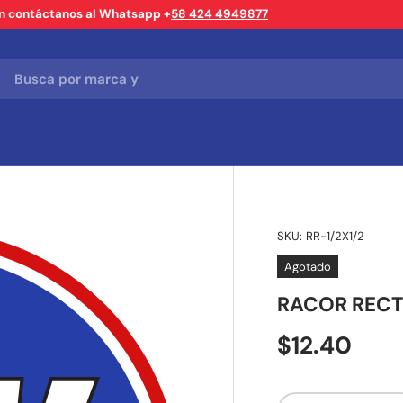
ón contáctanos al Whatsapp +
58 424 4949877
SKU:
RR-1/2X1/2
Agotado
RACOR RECT
$12.40
Cant.