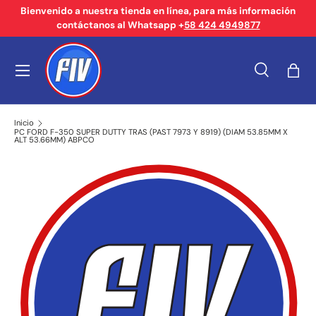
Bienvenido a nuestra tienda en línea, para más información
contáctanos al Whatsapp +
58 424 4949877
Ir al contenido
Menú
Buscar
Bols
Buscar
Tipo de producto
Buscar
Todos
Inicio
PC FORD F-350 SUPER DUTTY TRAS (PAST 7973 Y 8919) (DIAM 53.85MM X
ALT 53.66MM) ABPCO