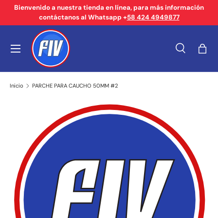
Bienvenido a nuestra tienda en línea, para más información
contáctanos al Whatsapp +
58 424 4949877
Ir al contenido
Menú
Buscar
Bols
Buscar
Tipo de producto
Buscar
Todos
Inicio
PARCHE PARA CAUCHO 50MM #2