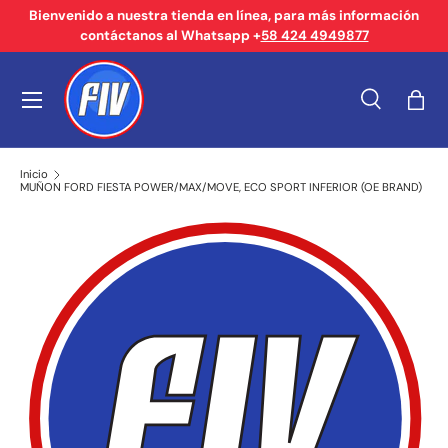
Bienvenido a nuestra tienda en línea, para más información
contáctanos al Whatsapp +
58 424 4949877
Ir al contenido
Menú
Buscar
Bols
Buscar
Tipo de producto
Buscar
Todos
Inicio
MUÑON FORD FIESTA POWER/MAX/MOVE, ECO SPORT INFERIOR (OE BRAND)