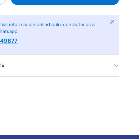
+
Cerrar
más información del artículo, contáctanos a
hatsapp:
949877
ío