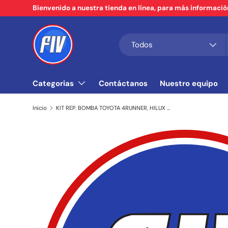
Bienvenido a nuestra tienda en línea, para más informaci
Ir al contenido
Buscar
Tipo de producto
Todos
Categorias
Contáctanos
Nuestro equipo
Inicio
KIT REP. BOMBA TOYOTA 4RUNNER, HILUX (DIAM 15/16")