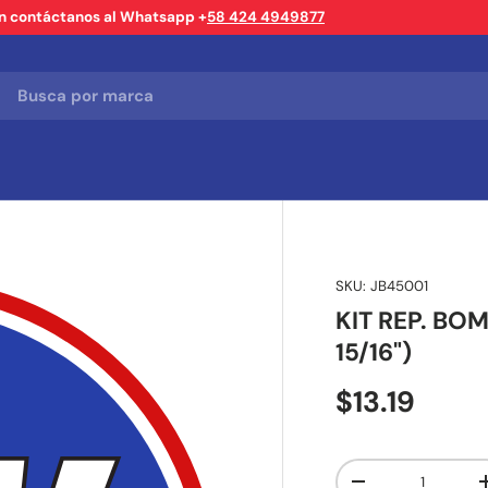
ón contáctanos al Whatsapp +
58 424 4949877
SKU:
JB45001
KIT REP. BO
15/16")
$13.19
Cant.