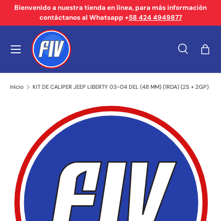
Bienvenido a nuestra tienda en línea, para más información
contáctanos al Whatsapp +
58 424 4949877
Ir al contenido
Menú
Buscar
Bols
Buscar
Tipo de producto
Buscar
Todos
Inicio
KIT DE CALIPER JEEP LIBERTY 03-04 DEL (48 MM) (1RDA) (2S + 2GP)