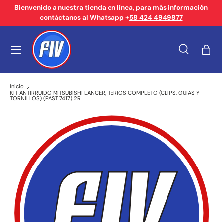
Bienvenido a nuestra tienda en línea, para más información
contáctanos al Whatsapp +
58 424 4949877
Ir al contenido
Menú
Buscar
Bols
Buscar
Tipo de producto
Buscar
Todos
Inicio
KIT ANTIRRUIDO MITSUBISHI LANCER, TERIOS COMPLETO (CLIPS, GUIAS Y
TORNILLOS) (PAST 7417) 2R