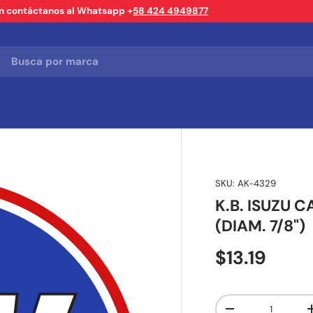
ón contáctanos al Whatsapp +
58 424 4949877
SKU:
AK-4329
K.B. ISUZU 
(DIAM. 7/8")
$13.19
Cant.