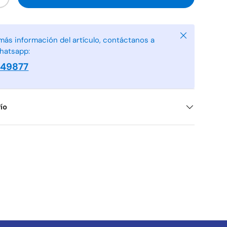
+
Cerrar
más información del artículo, contáctanos a
hatsapp:
949877
ío