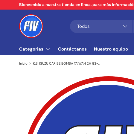
Bienvenido a nuestra tienda en línea, para más informaci
Ir al contenido
Buscar
Tipo de producto
Todos
Categorias
Contáctanos
Nuestro equipo
Inicio
K.B. ISUZU CARIBE BOMBA TAIWAN 2H 83-87 (DIAM. 7/8")