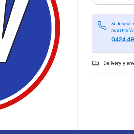
-
Si deseas 
nuestro W
0424 4
Delivery y env