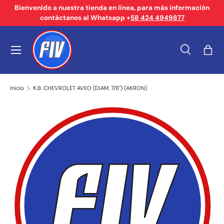
Bienvenido a nuestra tienda en línea, para más información
contáctanos al Whatsapp +
58 424 4949877
Ir al contenido
Menú
Buscar
Bols
Buscar
Tipo de producto
Buscar
Todos
Inicio
K.B. CHEVROLET AVEO (DIAM. 7/8") (AKRON)