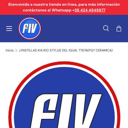
Bienvenido a nuestra tienda en línea, para más información
contáctanos al Whatsapp +
58 424 4949877
Ir al contenido
Menú
Buscar
Bols
Buscar
Tipo de producto
Buscar
Todos
Inicio
J.PASTILLAS KIA RIO STYLUS DEL IGUAL 7767A(PGT CERAMICA)