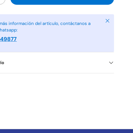
+
Cerrar
más información del artículo, contáctanos a
hatsapp:
949877
ío