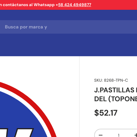
ón contáctanos al Whatsapp +
58 424 4949877
SKU:
8268-TPN-C
J.PASTILLAS
DEL (TOPON
$52.17
Cant.