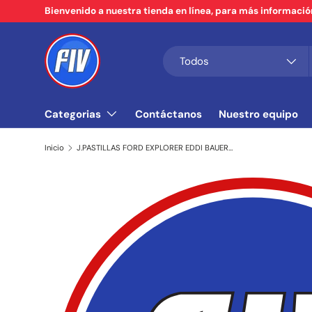
Bienvenido a nuestra tienda en línea, para más informaci
Ir al contenido
Buscar
Tipo de producto
Todos
Categorias
Contáctanos
Nuestro equipo
Inicio
J.PASTILLAS FORD EXPLORER EDDI BAUER 00/10 DEL (TOPONE CERAMICA)