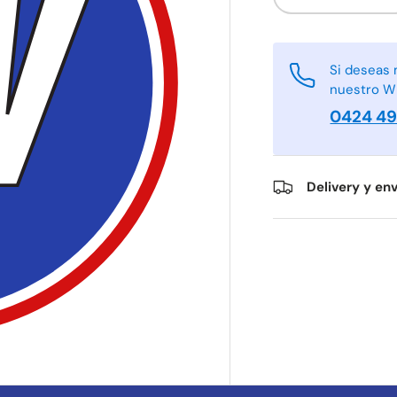
-
Si deseas 
nuestro W
0424 4
Delivery y env