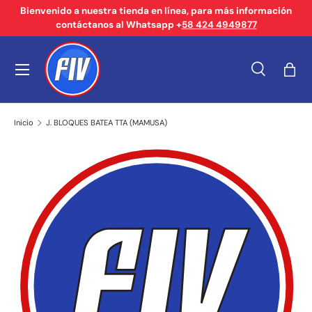
Bienvenido a nuestra tienda en línea, para más información
contáctanos al Whatsapp +
58 424 4949877
Ir al contenido
Menú
Buscar
Bols
Buscar
Tipo de producto
Buscar
Todos
Inicio
J. BLOQUES BATEA TTA (MAMUSA)