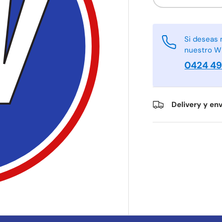
-
Si deseas 
nuestro W
0424 4
Delivery y env