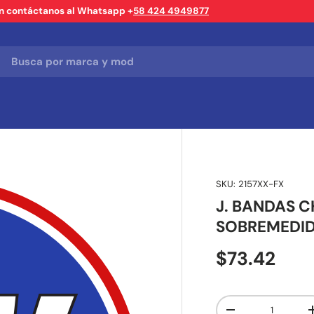
ón contáctanos al Whatsapp +
58 424 4949877
SKU:
2157XX-FX
J. BANDAS 
SOBREMEDID
$73.42
Cant.