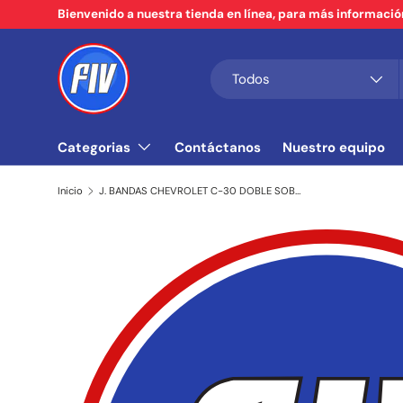
Bienvenido a nuestra tienda en línea, para más informaci
Ir al contenido
Buscar
Tipo de producto
Todos
Categorias
Contáctanos
Nuestro equipo
Inicio
J. BANDAS CHEVROLET C-30 DOBLE SOBREMEDIDA (FRICTION EXTREME)