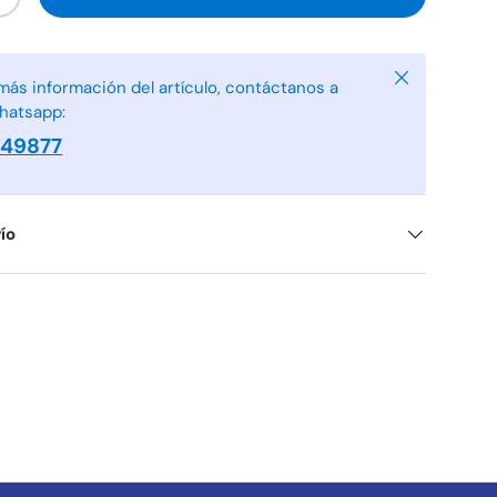
+
Cerrar
más información del artículo, contáctanos a
hatsapp:
949877
ío