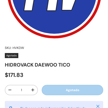
SKU:
HVKDW
Agotado
HIDROVACK DAEWOO TICO
$171.83
Cant.
Agotado
-
+
Cerrar