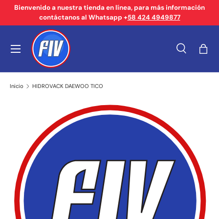
Bienvenido a nuestra tienda en línea, para más información
contáctanos al Whatsapp +
58 424 4949877
Ir al contenido
Menú
Buscar
Bols
Buscar
Tipo de producto
Buscar
Todos
Inicio
HIDROVACK DAEWOO TICO