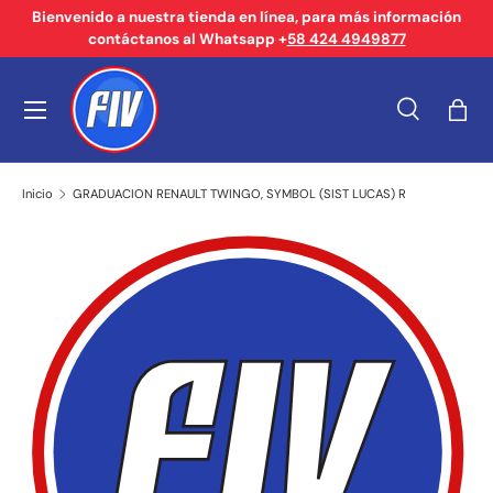
Bienvenido a nuestra tienda en línea, para más información
contáctanos al Whatsapp +
58 424 4949877
Ir al contenido
Menú
Buscar
Bols
Buscar
Tipo de producto
Buscar
Todos
Inicio
GRADUACION RENAULT TWINGO, SYMBOL (SIST LUCAS) R