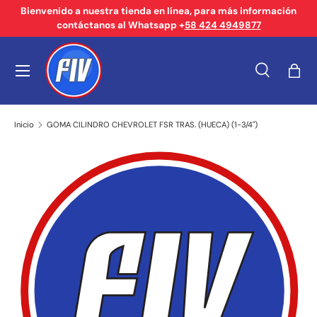
Bienvenido a nuestra tienda en línea, para más información
contáctanos al Whatsapp +
58 424 4949877
Ir al contenido
Menú
Buscar
Bols
Buscar
Tipo de producto
Buscar
Todos
Inicio
GOMA CILINDRO CHEVROLET FSR TRAS. (HUECA) (1-3/4")