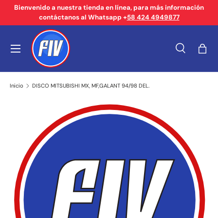
Bienvenido a nuestra tienda en línea, para más información
contáctanos al Whatsapp +
58 424 4949877
Ir al contenido
Menú
Buscar
Bols
Buscar
Tipo de producto
Buscar
Todos
Inicio
DISCO MITSUBISHI MX, MF,GALANT 94/98 DEL.