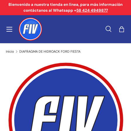
Bienvenido a nuestra tienda en línea, para más información
contáctanos al Whatsapp +
58 424 4949877
Ir al contenido
Menú
Buscar
Bols
Buscar
Tipo de producto
Buscar
Todos
Inicio
DIAFRAGMA DE HIDROACK FORD FIESTA