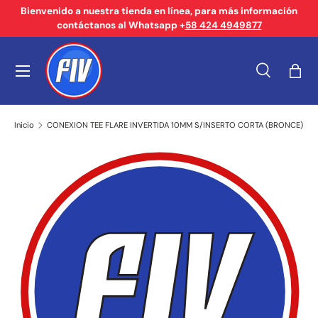
Bienvenido a nuestra tienda en línea, para más información
contáctanos al Whatsapp +
58 424 4949877
Ir al contenido
Menú
Buscar
Bols
Buscar
Tipo de producto
Buscar
Todos
Inicio
CONEXION TEE FLARE INVERTIDA 10MM S/INSERTO CORTA (BRONCE)