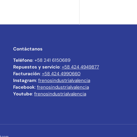
ía
ista de galería
Contáctanos
Teléfono
: +58 241 6150689
Repuestos y servicio
:
+58 424 4949877
Facturación
:
+58 424 4990660
Instagram
:
frenosindustrialvalencia
Facebook
:
frenosindustrialvalencia
Youtube
:
frenosindustrialvalencia
a9.com