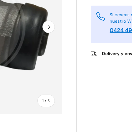
Si deseas 
nuestro W
Siguiente
0424 4
Delivery y env
de
1
/
3