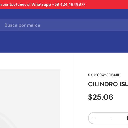
ón contáctanos al Whatsapp +
58 424 4949877
SKU:
8942305411B
CILINDRO ISU
$25.06
Cant.
-