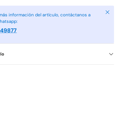
Cerrar
más información del artículo, contáctanos a
hatsapp:
949877
ío