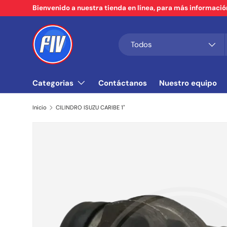
Bienvenido a nuestra tienda en línea, para más informaci
Ir al contenido
Buscar
Tipo de producto
Todos
Categorias
Contáctanos
Nuestro equipo
Inicio
CILINDRO ISUZU CARIBE 1"